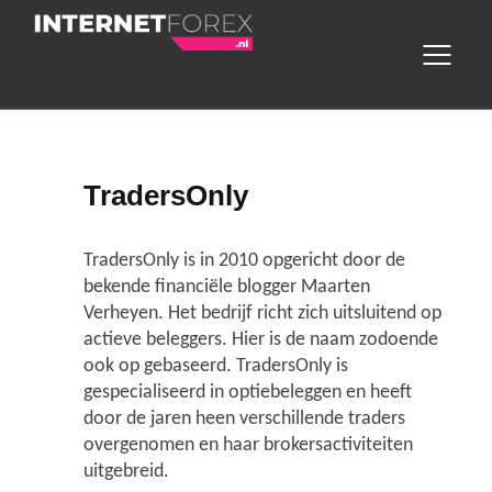
Home
TradersOnly
Wat is forex?
TradersOnly is in 2010 opgericht door de
Aanbod brokers
bekende financiële blogger Maarten
Verheyen. Het bedrijf richt zich uitsluitend op
Handelswijze
actieve beleggers. Hier is de naam zodoende
ook op gebaseerd. TradersOnly is
gespecialiseerd in optiebeleggen en heeft
Hefboom
door de jaren heen verschillende traders
overgenomen en haar brokersactiviteiten
Handel in CFD's
uitgebreid.