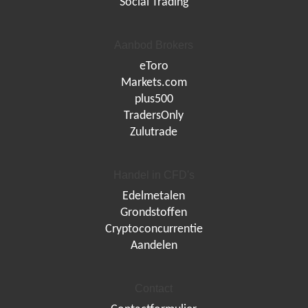
Social Trading
Aanbod Brokers
eToro
Markets.com
plus500
TradersOnly
Zulutrade
Handel in CFD's
Edelmetalen
Grondstoffen
Cryptoconcurrentie
Aandelen
Contact