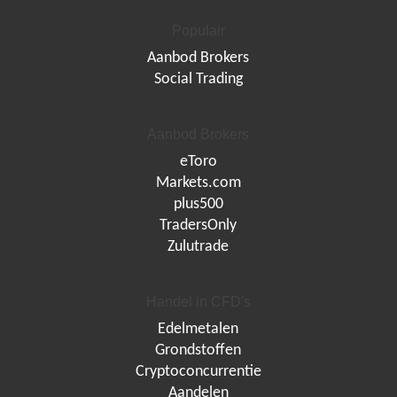
Populair
Aanbod Brokers
Social Trading
Aanbod Brokers
eToro
Markets.com
plus500
TradersOnly
Zulutrade
Handel in CFD's
Edelmetalen
Grondstoffen
Cryptoconcurrentie
Aandelen